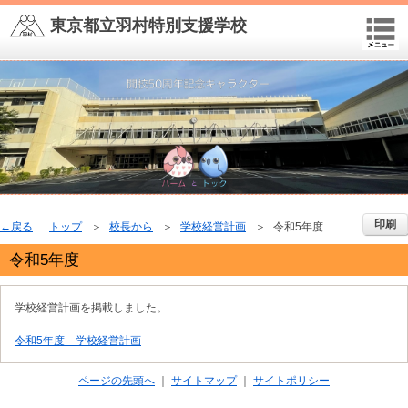
東京都立羽村特別支援学校
印刷
戻る
トップ
校長から
学校経営計画
令和5年度
令和5年度
学校経営計画を掲載しました。
令和5年度 学校経営計画
ページの先頭へ
サイトマップ
サイトポリシー