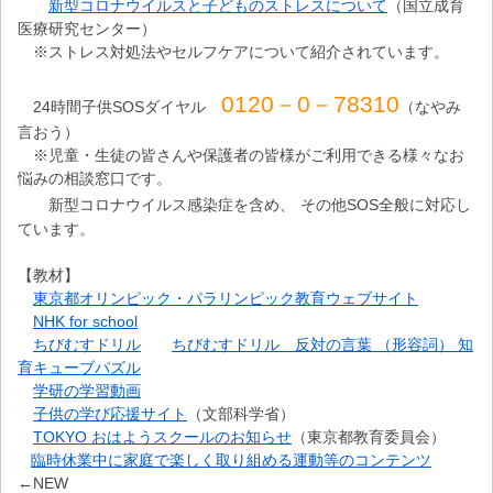
新型コロナウイルスと子どものストレスについて
（国立成育
医療研究センター）
※ストレス対処法やセルフケアについて紹介されています。
0120－0－78310
24時間子供SOSダイヤル
（なやみ
言おう）
※児童・生徒の皆さんや保護者の皆様がご利用できる様々なお
悩みの相談窓口です。
新型コロナウイルス感染症を含め、
その他SOS全般に対応し
ています。
【教材】
東京都オリンピック・パラリンピック教育ウェブサイト
NHK for school
ちびむすドリル
ちびむすドリル 反対の言葉 （形容詞） 知
育キューブパズル
学研の学習動画
子供の学び応援サイト
（文部科学省）
TOKYO おはようスクールのお知らせ
（東京都教育委員会）
臨時休業中に家庭で楽しく取り組める運動等のコンテンツ
←NEW