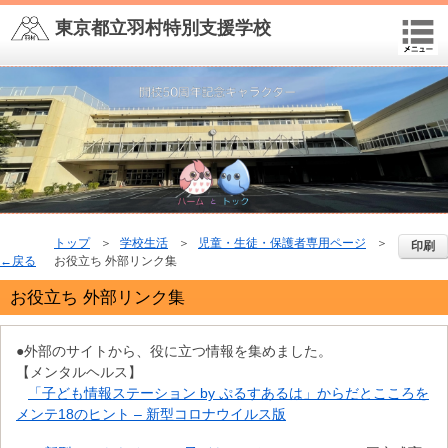
東京都立羽村特別支援学校
トップ
学校生活
児童・生徒・保護者専用ページ
印刷
戻る
お役立ち 外部リンク集
お役立ち 外部リンク集
●外部のサイトから、役に立つ情報を集めました。
【メンタルヘルス】
「子ども情報ステーション by ぷるすあるは」からだとこころを
メンテ18のヒント – 新型コロナウイルス版